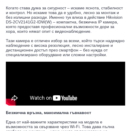
Когато става дума за сигурност – искаме яснота, стабилност
и контрол. Но искаме това да е удобно, лесно за монтаж и
без излишни разходи. Именно тук влиза в действие Hikvision
DS-2CV2141G2-IDW(W) – компактна, безжична IP камера,
която предоставя професионални възможности дори за
хора, които нямат опит с видеонаблюдение.
Тази камера е отличен избор за всеки, който търси надеждно
наблюдение с висока резолюция, лесно инсталиране и
дистанционен достъп през смартфон – без нужда от
специализирано оборудване или сложни настройки.
Безжична връзка, максимална гъвкавост
Една от най-важните характеристики на модела е
възможността за свързване чрез Wi-Fi. Това дава пълна