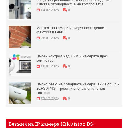
изисква отговорност, а не компромиси
04.02.2026
0
Монтаж на камери и видеонаблюдение –
фактори и цени
28.01.2026
0
Пълен контрол над EZVIZ камерата през
компютър
08.01.2026
0
Пълно ревю на соларната камера Hikvision DS-
2CFS04/4G – реални впечатления след
тестове
02.12.2025
0
Безжична IP камера Hikvision DS-