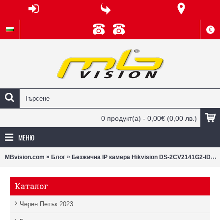
€
0 продукт(а) - 0,00€
(0,00 лв.)
МЕНЮ
»
»
MBvision.com
Блог
Безжична IP камера Hikvision DS-2CV2141G2-IDW(W) – 4MP сигурност с Wi-Fi и нощно виждане
Каталог
Черен Петък 2023