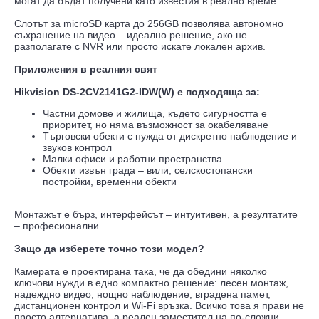
могат да бъдат получени като известия в реално време.
Слотът за microSD карта до 256GB позволява автономно
съхранение на видео – идеално решение, ако не
разполагате с NVR или просто искате локален архив.
Приложения в реалния свят
Hikvision DS-2CV2141G2-IDW(W) е подходяща за:
Частни домове и жилища, където сигурността е
приоритет, но няма възможност за окабеляване
Търговски обекти с нужда от дискретно наблюдение и
звуков контрол
Малки офиси и работни пространства
Обекти извън града – вили, селскостопански
постройки, временни обекти
Монтажът е бърз, интерфейсът – интуитивен, а резултатите
– професионални.
Защо да изберете точно този модел?
Камерата е проектирана така, че да обедини няколко
ключови нужди в едно компактно решение: лесен монтаж,
надеждно видео, нощно наблюдение, вградена памет,
дистанционен контрол и Wi-Fi връзка. Всичко това я прави не
просто алтернатива, а реален заместител на по-сложни