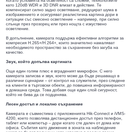
Когато условията на осветеност са сложни, технологиите
като 120dB WDR и 3D DNR влизат в действие. Те
компенсират силно задно осветяване, редуцират шума в
изображението и осигуряват реалистична картина дори в
ситуации със смесено осветление – например, при силно
слънце през прозорец или през нощта с изкуствено
осветление.
В допълнение, камерата поддържа ефективни алгоритми за
компресия H.265+/H.264+, които значително намаляват
необходимото пространство за съхранение без загуба на
качество.
Звук, който допълва картината
Още един голям плюс е вграденият микрофон. С него
камерата записва и звук, което може да бъде решаващо в
различни сценарии – от контрол на служители, през следене
на клиенти в търговски обекти, до повишена информираност
в домашна среда. Това добавя още един слой сигурност,
който не бива да се подценява.
Лесен достъп и локално съхранение
Камерата е съвместима с приложенията Hik-Connect и iVMS-
4200, което позволява дистанционен достъп през телефон,
таблет или компютър – дори когато сте далеч от дома или
офиса. Събития като движение в зоната на наблюдение