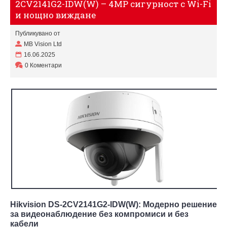
2CV2141G2-IDW(W) – 4MP сигурност с Wi-Fi
и нощно виждане
Публикувано от
MB Vision Ltd
16.06.2025
0 Коментари
Hikvision DS-2CV2141G2-IDW(W): Модерно решение
за видеонаблюдение без компромиси и без
кабели