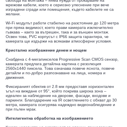
свобода на монтажа – няма нужда от прокарване на
мрежови кабели, което е сериозно улеснение при вече
изградени сгради или помещения, където кабелите не са
желани.
Wi-Fi модулът работи стабилно на разстояние до 120 метра
при пряка видимост, което прави камерата изключително
гъвкава – както за вътрешен, така и за външен монтаж.
Освен това, PVC корпусът с IP66 защита гарантира, че
камерата ще издържи на всякакви атмосферни условия.
Кристално изображение денем и нощем
Снабдена с 4-мегапикселов Progressive Scan CMOS сензор,
камерата предлага детайлна картина с резолюция
2560x1440 пиксела. Това означава повече яснота, повече
детайли и по-добро разпознаване на лица, номера и
движения.
Фиксираният обектив от 2.8 мм предоставя хоризонтален
ъгъл на виждане от 95°, който покрива широка зона –
идеален за наблюдение на дворове, фасади, входове и
паркинги. Благодарение на IR осветлението с обхват до 30
метра, камерата осигурява надеждно видеонаблюдение и
при пълен мрак.
Интелигентна обработка на изображението