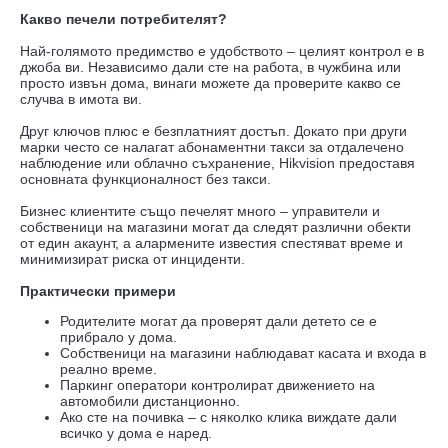
Какво печели потребителят?
Най-голямото предимство е удобството – целият контрол е в
джоба ви. Независимо дали сте на работа, в чужбина или
просто извън дома, винаги можете да проверите какво се
случва в имота ви.
Друг ключов плюс е безплатният достъп. Докато при други
марки често се налагат абонаментни такси за отдалечено
наблюдение или облачно съхранение, Hikvision предоставя
основната функционалност без такси.
Бизнес клиентите също печелят много – управители и
собственици на магазини могат да следят различни обекти
от един акаунт, а алармените известия спестяват време и
минимизират риска от инциденти.
Практически примери
‍Родителите могат да проверят дали детето се е
прибрало у дома.
Собственици на магазини наблюдават касата и входа в
реално време.
Паркинг оператори контролират движението на
автомобили дистанционно.
Ако сте на почивка – с няколко клика виждате дали
всичко у дома е наред.