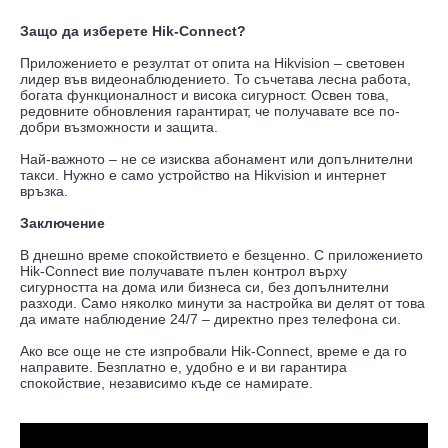
Защо да изберете Hik-Connect?
Приложението е резултат от опита на Hikvision – световен
лидер във видеонаблюдението. То съчетава лесна работа,
богата функционалност и висока сигурност. Освен това,
редовните обновления гарантират, че получавате все по-
добри възможности и защита.
Най-важното – не се изисква абонамент или допълнителни
такси. Нужно е само устройство на Hikvision и интернет
връзка.
Заключение
В днешно време спокойствието е безценно. С приложението
Hik-Connect вие получавате пълен контрол върху
сигурността на дома или бизнеса си, без допълнителни
разходи. Само няколко минути за настройка ви делят от това
да имате наблюдение 24/7 – директно през телефона си.
Ако все още не сте изпробвали Hik-Connect, време е да го
направите. Безплатно е, удобно е и ви гарантира
спокойствие, независимо къде се намирате.