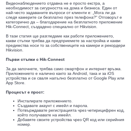
Видеонаблюдението отдавна не е просто екстра, а
необходимост за сигурността на дома и бизнеса. Един от
най-често задаваните въпроси от клиенти е: „Мога ли да
следя камерите си безплатно през телефона?“ Отговорът е
категорично да – благодарение на безплатното приложение
Hik-Connect, създадено специално от Hikvision.
В тази статия ще разгледаме как работи приложението,
какви стъпки трябва да предприемете за настройка и какви
предимства носи то за собствениците на камери и рекордери
Hikvision.
Първи стъпки с Hik-Connect
За да започнете, трябва само смартфон и интернет връзка.
Приложението е налично както за Android, така и за iOS
устройства и се сваля напълно безплатно от Google Play или
App Store.
Процесът е прост:
Инсталирате приложението.
Създавате акаунт с имейл и парола.
Потвърждавате регистрацията чрез четирицифрен код,
който получавате на имейл.
Добавяте своите устройства чрез QR код или серийния
номер.