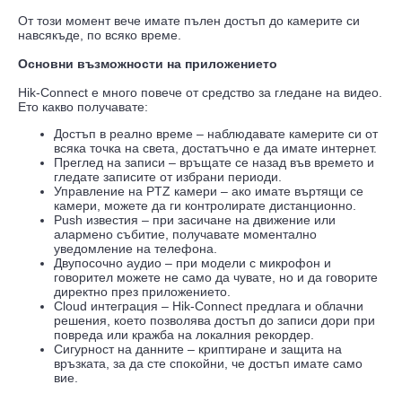
От този момент вече имате пълен достъп до камерите си
навсякъде, по всяко време.
Основни възможности на приложението
Hik-Connect е много повече от средство за гледане на видео.
Ето какво получавате:
Достъп в реално време – наблюдавате камерите си от
всяка точка на света, достатъчно е да имате интернет.
Преглед на записи – връщате се назад във времето и
гледате записите от избрани периоди.
Управление на PTZ камери – ако имате въртящи се
камери, можете да ги контролирате дистанционно.
Push известия – при засичане на движение или
алармено събитие, получавате моментално
уведомление на телефона.
Двупосочно аудио – при модели с микрофон и
говорител можете не само да чувате, но и да говорите
директно през приложението.
Cloud интеграция – Hik-Connect предлага и облачни
решения, което позволява достъп до записи дори при
повреда или кражба на локалния рекордер.
Сигурност на данните – криптиране и защита на
връзката, за да сте спокойни, че достъп имате само
вие.