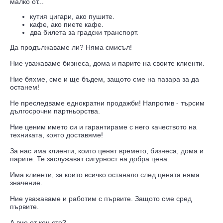
малко от...
кутия цигари, ако пушите.
кафе, ако пиете кафе.
два билета за градски транспорт.
Да продължаваме ли? Няма смисъл!
Ние уважаваме бизнеса, дома и парите на своите клиенти.
Ние бяхме, сме и ще бъдем, защото сме на пазара за да
останем!
Не преследваме еднократни продажби! Напротив - търсим
дългосрочни партньорства.
Ние ценим името си и гарантираме с него качеството на
техниката, която доставяме!
За нас има клиенти, които ценят времето, бизнеса, дома и
парите. Те заслужават сигурност на добра цена.
Има клиенти, за които всичко останало след цената няма
значение.
Ние уважаваме и работим с първите. Защото сме сред
първите.
А вие от кои сте?