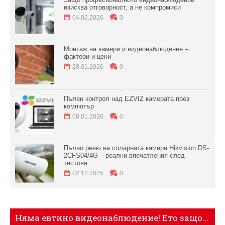
изисква отговорност, а не компромиси
04.02.2026
0
Монтаж на камери и видеонаблюдение –
фактори и цени
28.01.2026
0
Пълен контрол над EZVIZ камерата през
компютър
08.01.2026
0
Пълно ревю на соларната камера Hikvision DS-
2CFS04/4G – реални впечатления след
тестове
02.12.2025
0
Няма евтино видеонаблюдение! Ето защо...