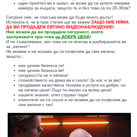
един приятел ви е казал, че може да си купите някаква
камера за къщата, защото те и без това са по 20-30лв?
Сигурни сме, че списъка може да бъде много дълъг!
Истината е, че в тази статия ще ви кажем
ЗАЩО НИЕ НЯМА
ДА ВИ ПРОДАДЕМ ЕВТИНО ВИДЕОНАБЛЮДЕНИЕ!
Ние можем да ви продадем сигурност, която
заслужавате при това
на ДОБРА ЦЕНА
!
И не съжаляваме, ако това не се вписва в разбиранията ви
за „евтино“!
Не можем и не искаме да си позволим да сме евтини,
защото...
ние ценим бизнеса си!
ние ценим бизнеса ви!
сигурността не е евтина!
спокойствието на дома ви е скъпо! За нас и за вас!
продаваме качествена техника и услуги на добри, но
не евтини цени! Още по-малко на всяка цена!
нашите знания, опит струват пари!
клиентите ни са скъпи и не можем да си позволим да
сме евтини с тях!