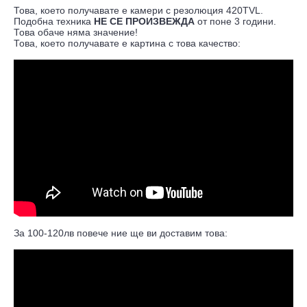
Това, което получавате е камери с резолюция 420TVL.
Подобна техника
НЕ СЕ ПРОИЗВЕЖДА
от поне 3 години.
Това обаче няма значение!
Това, което получавате е картина с това качество:
За 100-120лв повече ние ще ви доставим това: