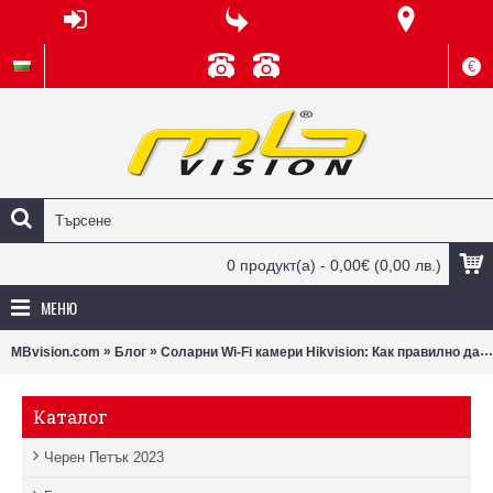
€
0 продукт(а) - 0,00€
(0,00 лв.)
МЕНЮ
»
»
MBvision.com
Блог
Соларни Wi-Fi камери Hikvision: Как правилно да форматирате картата памет и да разкачите камерата от Hik-Connect акаунт (пълно ръководство)
Каталог
Черен Петък 2023