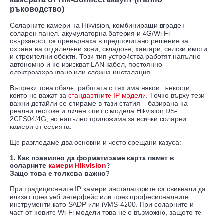
ръководство)
Соларните камери на Hikvision, комбиниращи вграден
соларен панел, акумулаторна батерия и 4G/Wi-Fi
свързаност, се превърнаха в предпочитано решение за
охрана на отдалечени зони, складове, хангари, селски имоти
и строителни обекти. Този тип устройства работят напълно
автономно и не изискват LAN кабел, постоянно
електрозахранване или сложна инсталация.
Въпреки това обаче, работата с тях има някои тънкости,
които не важат за
стандартните IP модели
. Точно върху тези
важни детайли се спираме в тази статия – базирана на
реални тестове и личен опит с модела Hikvision DS-
2CFS04/4G, но напълно приложима за всички соларни
камери от серията.
Ще разгледаме два основни и често срещани казуса:
1. Как правилно да форматираме карта памет в
соларните
камери Hikvision
?
Защо това е толкова важно?
При традиционните IP камери инсталаторите са свикнали да
влизат през уеб интерфейс или през професионалните
инструменти като SADP или iVMS-4200. При соларните и
част от новите Wi-Fi модели това не е възможно, защото те