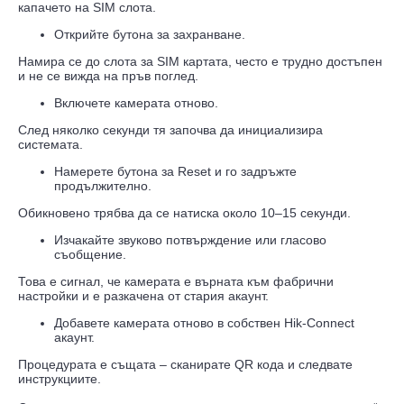
капачето на SIM слота.
Открийте бутона за захранване.
Намира се до слота за SIM картата, често е трудно достъпен
и не се вижда на пръв поглед.
Включете камерата отново.
След няколко секунди тя започва да инициализира
системата.
Намерете бутона за Reset и го задръжте
продължително.
Обикновено трябва да се натиска около 10–15 секунди.
Изчакайте звуково потвърждение или гласово
съобщение.
Това е сигнал, че камерата е върната към фабрични
настройки и е разкачена от стария акаунт.
Добавете камерата отново в собствен Hik-Connect
акаунт.
Процедурата е същата – сканирате QR кода и следвате
инструкциите.