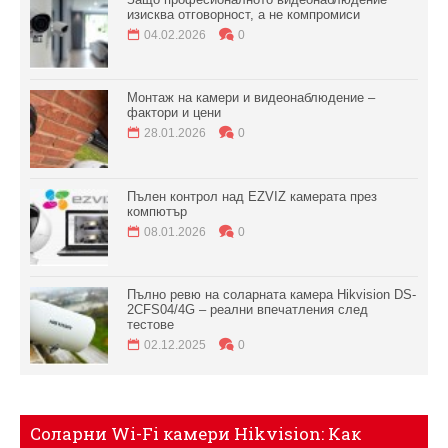
изисква отговорност, а не компромиси
04.02.2026
0
Монтаж на камери и видеонаблюдение –
фактори и цени
28.01.2026
0
Пълен контрол над EZVIZ камерата през
компютър
08.01.2026
0
Пълно ревю на соларната камера Hikvision DS-
2CFS04/4G – реални впечатления след
тестове
02.12.2025
0
Соларни Wi-Fi камери Hikvision: Как