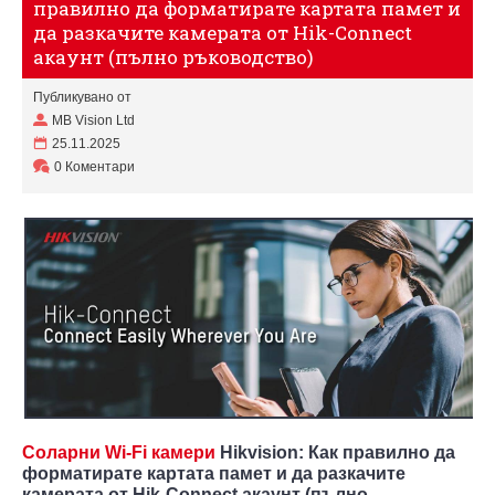
правилно да форматирате картата памет и
да разкачите камерата от Hik-Connect
акаунт (пълно ръководство)
Публикувано от
MB Vision Ltd
25.11.2025
0 Коментари
Соларни Wi-Fi камери
Hikvision: Как правилно да
форматирате картата памет и да разкачите
камерата от Hik-Connect акаунт (пълно