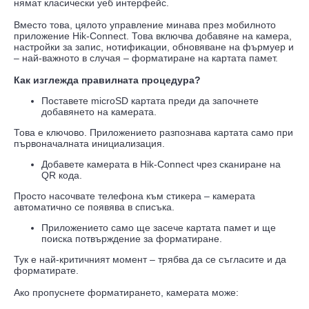
нямат класически уеб интерфейс.
Вместо това, цялото управление минава през мобилното
приложение Hik-Connect. Това включва добавяне на камера,
настройки за запис, нотификации, обновяване на фърмуер и
– най-важното в случая – форматиране на картата памет.
Как изглежда правилната процедура?
Поставете microSD картата преди да започнете
добавянето на камерата.
Това е ключово. Приложението разпознава картата само при
първоначалната инициализация.
Добавете камерата в Hik-Connect чрез сканиране на
QR кода.
Просто насочвате телефона към стикера – камерата
автоматично се появява в списъка.
Приложението само ще засече картата памет и ще
поиска потвърждение за форматиране.
Тук е най-критичният момент – трябва да се съгласите и да
форматирате.
Ако пропуснете форматирането, камерата може: