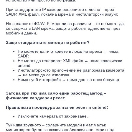
устройство или просто по погрешка.
При стандартните IP камери решението е лесно – през
SADP, XML файл, локална мрежа и инсталаторски акаунт.
Но соларните 4G/Wi-Fi модели са различни – те не могат да
се свържат в LAN мрежа, защото работят единствено през
мобилни данни.
Защо стандартните методи не работят?
Не можете да ги откриете в локална мрежа → няма
SADP.
Не могат да генерират XML файл → няма класически
unbind.
Инсталаторското приложение не разпознава камерата
→ не може да се използва.
Нямат уеб интерфейс → няма достъп през браузър.
Затова при тях има само един работещ метод –
физически хардуерен ресет.
Правилната процедура за пълен ресет и unbind:
Изключете камерата от захранване.
Тук идва трудното – соларните модели имат малък
миниатюрен бутон за включване/изключване, скрит под