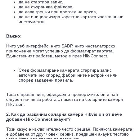
да не стартира запис,
да не съхранява файлове,
да дава грешки при преглед на архив,
да не инициализира коректно картата чрез външни
инструменти.
Важно:
Нито уеб интерфейс, нито SADP, нито инсталаторско
приложение могат успешно да форматират картата.
Единственият работещ метод е през Hik-Connect.
След форматиране камерата стартира запис
автоматично според фабричните настройки или
според зададени правила.
Това е правилният, официално препоръчителен и най-
сигурен начин за работа с паметта на соларните камери
Hikvision.
2. Как да разкачим соларна камера Hikvision от вече
добавен Hik-Connect акаунт?
Този казус е изключително често срещан. Понякога камерата
е добавена от друг човек, сервиз, предишен акаунт, тестово