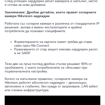
След успешен хардуерен ресет камерата е напълно „чиста“
и готова за ново добавяне.
Заключение: Дребни детайли, които правят соларните
камери Hikvision надеждни
Работата със соларни камери е различна от стандартните IP
решения, затова е важно инсталаторите и крайни
потребители да познават спецификите:
Форматирането на картата памет трябва да става
само през Hik-Connect.
Разкачването от стар акаунт изисква хардуерен ресет,
а не SADP.
Тези две на пръв поглед дребни стъпки решават 90% от
проблемите, с които потребителите се сблъскват при
първоначалната настройка.
Когато са изпълнени правилно, соларните камери на
Hikvision работят абсолютно надеждно – денонощно,
автономно и стабилно, без нужда от захранване, LAN кабел
или сложна инфраструктура.