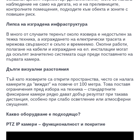
наблюдение не само на дигата, но и на преливниците,
контролните помещения, подходите към обекта и зоните с
повишен риск.
Липса на изградена инфраструктура
В много от случаите теренът около язовира е недостъпен за
тежка техника, а изграждането на електрически трасета и
мрежова свързаност е скъпо и времеемко. Окопни работи,
полагане на кабели и изграждане на ел. инсталации могат
да оскъпят значително системата още преди поставянето на
първата камера.
Дълги визуални разстояния
Тъй като язовирите са открити пространства, често се налага
камерите да "виждат" на повече от 100 метра. Това поставя
ограничения пред избора на техника – стандартните
фиксирани камери рядко дават добър резултат при такава
дистанция, особено при слабо осветление или атмосферни
смущения.
Какво оборудване е подходящо?
PTZ IP камери – функционалност и покритие