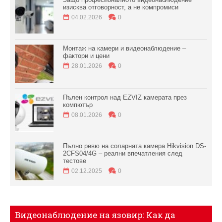
изисква отговорност, а не компромиси
04.02.2026
0
Монтаж на камери и видеонаблюдение –
фактори и цени
28.01.2026
0
Пълен контрол над EZVIZ камерата през
компютър
08.01.2026
0
Пълно ревю на соларната камера Hikvision DS-
2CFS04/4G – реални впечатления след
тестове
02.12.2025
0
Видеонаблюдение на язовир: Как да