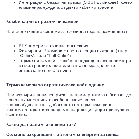
Интеграция с безжични връзки (5.8GHz линкове), което
елиминира нуждата от дълги кабелни трасета
Комбинация от различни камери
Най-ефективните системи за язовирна охрана комбинират:
PTZ камери за активна инспекция
Фиксирани IP камери с цветно нощно виждане (т.нар.
"ColorVu" или "Full-Color")
Термални камери – особено подходящи за периметри
в гъста растителност или в пълен мрак, където
оптиката не е достатъчна
Термо камери за стратегическо наблюдение
При язовири с повишен риск – например такива в близост до
населени места или с особено значение за
водоснабдяването – добавянето на термокамери в
системата гарантира навременна реакция дори при нулева
осветеност.
Какво да правим, ако няма ток?
Соларно захранване – автономна енергия за всяка