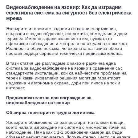
Видеонаблюдение на язовир: Как да изградим
ефективна система за сигурност без електрическа
мрежа
Язовирите и големите водоеми са важни съоръжения,
свързани с водоснабдяване, енергетика, земеделие и дори
туризъм. Именно заради значението им, нуждата от
ефективно наблюдение и контрол е по-актуална от всякога.
Реалността обаче показва, че охраната на такива обекти
поставя редица сериозни технически предизвикателства.
В тази статия ще разгледаме с какво е различна една
система за видеонаблюдение на язовир в сравнение със
стандартните инсталации, кои са най-честите проблеми на
терен и какви иновативни решения могат да гарантират
надеждна и автономна охрана, дори при липса на ток и
интернет.
Предизвикателства при изграждане на
видеонаблюдение на язовир
Обширна територия и трудна логистика
Язовирите обикновено се разпростират на големи площи,
което налага изграждане на система с множество точки на
наблюдение. Няма как с 1-2 обикновени камери да бъде
обхванат целият периметър. Допълнително, често се налага