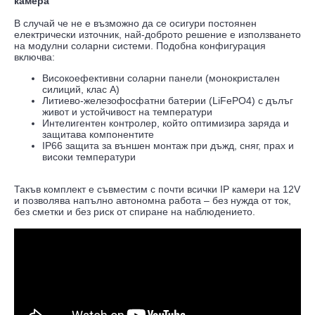
камера
В случай че не е възможно да се осигури постоянен
електрически източник, най-доброто решение е използването
на модулни соларни системи. Подобна конфигурация
включва:
Високоефективни соларни панели (монокристален
силиций, клас А)
Литиево-железофосфатни батерии (LiFePO4) с дълъг
живот и устойчивост на температури
Интелигентен контролер, който оптимизира заряда и
защитава компонентите
IP66 защита за външен монтаж при дъжд, сняг, прах и
високи температури
Такъв комплект е съвместим с почти всички IP камери на 12V
и позволява напълно автономна работа – без нужда от ток,
без сметки и без риск от спиране на наблюдението.