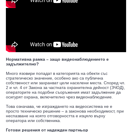
Нормативна рамка – защо видеонаблюдението е
задължително?
Много язовири попадат в категорията на обекти със
стратегическо значение, особено ако са публична
собственост или захранват цели населени места. Според чл.
2 и чл. 4 от Закона за частната охранителна дейност (ЗЧОД),
операторите на подобни съоръжения имат задължение да
осигурят охрана, включително чрез видеонаблюдение.
Това означава, че изграждането на видеосистема не е
просто техническо решение – а законова необходимост, при
неспазване на която отговорността е изцяло върху
оператора или собственика.
Готови решения от надежден партньор