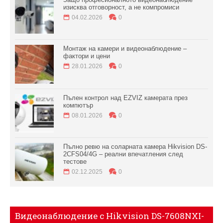
изисква отговорност, а не компромиси
04.02.2026
0
Монтаж на камери и видеонаблюдение –
фактори и цени
28.01.2026
0
Пълен контрол над EZVIZ камерата през
компютър
08.01.2026
0
Пълно ревю на соларната камера Hikvision DS-
2CFS04/4G – реални впечатления след
тестове
02.12.2025
0
Видеонаблюдение с Hikvision DS-7608NXI-