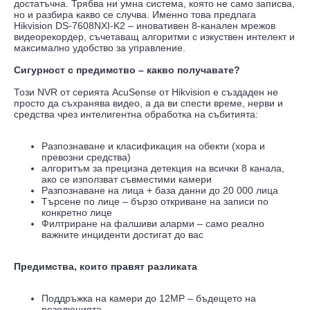
достатъчна. Трябва ни умна система, която не само записва,
но и разбира какво се случва. Именно това предлага
Hikvision DS-7608NXI-K2 – иновативен 8-канален мрежов
видеорекордер, съчетаващ алгоритми с изкуствен интелект и
максимално удобство за управление.
Сигурност с предимство – какво получавате?
Този NVR от серията AcuSense от Hikvision е създаден не
просто да съхранява видео, а да ви спести време, нерви и
средства чрез интелигентна обработка на събитията:
Разпознаване и класификация на обекти (хора и
превозни средства)
алгоритъм за прецизна детекция на всички 8 канала,
ако се използват съвместими камери
Разпознаване на лица + база данни до 20 000 лица
Търсене по лице – бързо откриване на записи по
конкретно лице
Филтриране на фалшиви аларми – само реално
важните инциденти достигат до вас
Предимства, които правят разликата
Поддръжка на камери до 12MP – бъдещето на
резолюцията