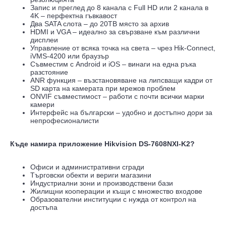
Запис и преглед до 8 канала с Full HD или 2 канала в
4K – перфектна гъвкавост
Два SATA слота – до 20TB място за архив
HDMI и VGA – идеално за свързване към различни
дисплеи
Управление от всяка точка на света – чрез Hik-Connect,
iVMS-4200 или браузър
Съвместим с Android и iOS – винаги на една ръка
разстояние
ANR функция – възстановяване на липсващи кадри от
SD карта на камерата при мрежов проблем
ONVIF съвместимост – работи с почти всички марки
камери
Интерфейс на български – удобно и достъпно дори за
непрофесионалисти
Къде намира приложение Hikvision DS-7608NXI-K2?
Офиси и административни сгради
Търговски обекти и вериги магазини
Индустриални зони и производствени бази
Жилищни кооперации и къщи с множество входове
Образователни институции с нужда от контрол на
достъпа