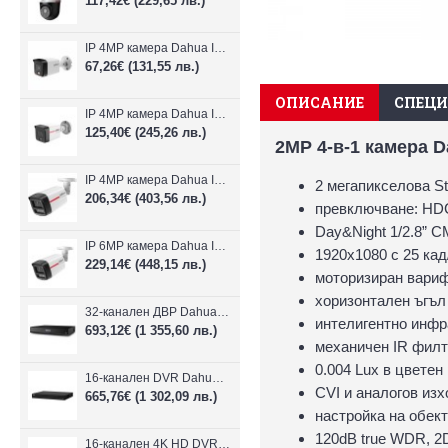
117,42€
(229,65 лв.)
IP 4MP камера Dahua IPC-B1E40-A-0280B, 2.8mm, IR 30m
67,26€
(131,55 лв.)
ОПИСАНИЕ
СПЕЦ
IP 4MP камера Dahua IPC-HFW1439TC1-A-LED-0280B-PRO, 2.8mm, IR 30m
125,40€
(245,26 лв.)
2MP 4-в-1 камера 
IP 4MP камера Dahua IPC-HFW2449TL-S-LED-0280B-PRO, 2.8mm, IR 50m
2 мегапикселова St
206,34€
(403,56 лв.)
превключване: HDC
Day&Night 1/2.8” 
IP 6MP камера Dahua IPC-HFW2649TL-S-LED-0280B-PRO, 2.8mm, IR 50m
1920x1080 с 25 кад/
229,14€
(448,15 лв.)
моторизиран вариф
хоризонтален ъгъл
32-канален ДВР Dahua XVR5232AN-I3/Т
интелигентно инфр
693,12€
(1 355,60 лв.)
механичен IR фил
0.004 Lux в цветен 
16-канален DVR Dahua XVR5216AN-4KL-I3/T + 16 IP
CVI и аналогов изх
665,76€
(1 302,09 лв.)
настройка на обек
120dB true WDR, 
16-канален 4K HD DVR Dahua XVR5116H-4KL-I3/T + 16 IP камери