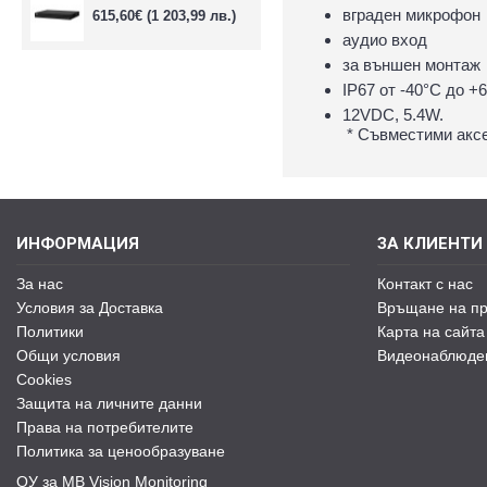
вграден микрофон
615,60€
(1 203,99 лв.)
аудио вход
за външен монтаж
IP67 oт -40°С до +
12V
* Съвместими аксе
ИНФОРМАЦИЯ
ЗА КЛИЕНТИ
За нас
Контакт с нас
Условия за Доставка
Връщане на пр
Политики
Карта на сайта
Общи условия
Видеонаблюде
Cookies
Защита на личните данни
Права на потребителите
Политика за ценообразуване
ОУ за MB Vision Monitoring