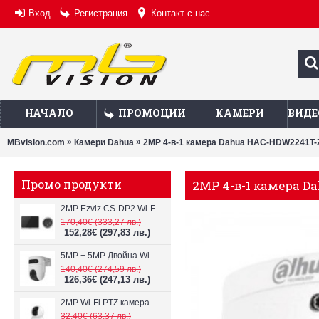
Вход
Регистрация
Контакт с нас
НАЧАЛО
ПРОМОЦИИ
КАМЕРИ
ВИДЕ
»
»
MBvision.com
Камери Dahua
2MP 4-в-1 камера Dahua HAC-HDW2241T-Z-
Промо продукти
2MP 4-в-1 камера Da
2MP Ezviz CS-DP2 Wi-Fi видеодомофон
170,40€
(333,27 лв.)
152,28€
(297,83 лв.)
5MP + 5MP Двойна Wi-Fi IP камера с два обектива Ezviz CS-H9c
140,40€
(274,59 лв.)
126,36€
(247,13 лв.)
2MP Wi-Fi PTZ камерa с микрофон и говорител Ezviz CS-TY1
32,40€
(63,37 лв.)