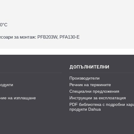
60°С
DC, 5.4W.
соари за монтаж: PFB203W, PFA130-E
ДОПЪЛНИТЕЛНИ
Производители
одукти
Речник на термините
Специални предложения
ние на изплащане
Инструкции за експлоатация
PDF библиотека с подробни хар
продукти Dahua