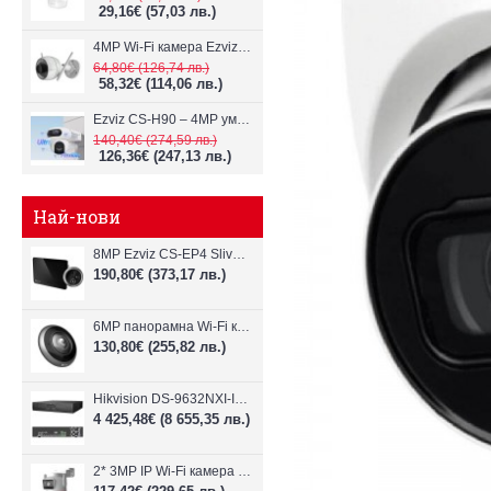
29,16€
(57,03 лв.)
4MP Wi-Fi камерa Ezviz CS-H3c с микрофон и говорител
64,80€
(126,74 лв.)
58,32€
(114,06 лв.)
Ezviz CS-H90 – 4MP умна Wi-Fi камера, два обектива и цветен нощен
140,40€
(274,59 лв.)
126,36€
(247,13 лв.)
Най-нови
8MP Ezviz CS-EP4 Sliver Wi-Fi видеодомофон
190,80€
(373,17 лв.)
6MP панорамна Wi-Fi камерa Ezviz CS-E4p
130,80€
(255,82 лв.)
Hikvision DS-9632NXI-I8/VPro – 32-канален NVR с интелигентен AI анализ
4 425,48€
(8 655,35 лв.)
2* 3MP IP Wi-Fi камера Dahua P3D-3F-PV-P-0280B/0600B-PRO