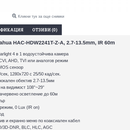
Кликни тук за още снимки
ИФИКАЦИЯ
ОТЗИВИ (0)
Dahua HAC-HDW2241T-Z-A, 2.7-13.5mm, IR 60m
arlight 4 в 1 водоустойчива камера
VI, AHD, TVI или аналогов режим
CMOS сензор
сек, 1280х720 с 25/50 кад/сек.
окален обектив 2.7-13.5мм
 на видимост 108°~29°
ачервено осветление до 60м
тър
режим, 0 Lux (IR on)
од
тив и екранно меню по коаксиален кабел
2D/3D-DNR, BLC, HLC, AGC