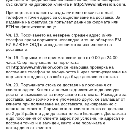
със силата на договора клиента и
http://www.mbvision.com
.
При поръчката клиентът задължително посочва e-mail,
телефон и точен адрес за осъществяване на доставка. За
издаване на фактура се попълват данни за фирмата или
ЕГН за физическото лице.
Чл. 18. Посочването на неверен/ сгрешен адрес и/или
телефон прави поръчката невалидна и тя не обвързва ЕМ
БИ ВИЖЪН ООД със задължението за изпълнение на
доставката.
Чл. 19. Поръчките се приемат всеки ден от 0.00 до 24.00
часа. След получаване на поръчката
от
http://www.mbvision.com
се извършва проверка на
посочения телефон за валидността й чрез потвърждаване на
поръчката и адреса, на който да бъде доставена стоката.
Чл. 20. Поръчаната стока се доставя на посочения от
клиента адрес. Клиентът поема задължението да осигури
достъп и възможност за получаване на стоката. Разходите за
доставка, ако изрично не е упоменато друго, се заплащат от
клиента при получаване на доставката, едновременно с
цената на стоката. Поръчаната от клиента стока се доставя
до 2 до 3 работни дни до всяка точка в България. Доставката
е до посочения от клиента адрес при условие, че адресът е
посочен точно и е валиден, както и че поръчката е
потвърдена от клиента.