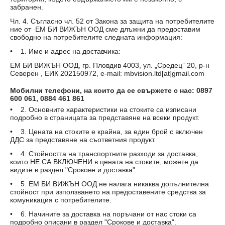
забранен.
Чл. 4. Съгласно чл. 52 от Закона за защита на потребителите
ние от ЕМ БИ ВИЖЪН ООД сме длъжни да предоставим
свободно на потребителите следната информация:
• 1. Име и адрес на доставчика:
ЕМ БИ ВИЖЪН ООД, гр. Пловдив 4003, ул. „Средец” 20, р-н
Северен , ЕИК 202150972, e-mail: mbvision.ltd[at]gmail.com
Мобилни телефони, на които да се свържете с нас: 0897
600 061,
0884 461 861
• 2. Основните характеристики на стоките са изписани
подробно в страницата за представяне на всеки продукт.
• 3. Цената на стоките е крайна, за един брой с включен
ДДС за представяне на съответния продукт.
• 4. Стойността на транспортните разходи за доставка,
които НЕ СА ВКЛЮЧЕНИ в цената на стоките, можете да
видите в раздел "Срокове и доставка".
• 5. ЕМ БИ ВИЖЪН ООД не налага никаква допълнителна
стойност при използването на предоставените средства за
комуникация с потребителите.
• 6. Начините за доставка на поръчани от нас стоки са
подробно описани в раздел "Срокове и доставка".