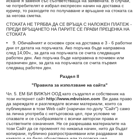
искане я заменя със съответстваща на заявената. В случай,
че потребителят е избрал експресен начин на доставка с
куриер, то разходите по получаване и връщане на стоката са
за негова сметка.
СТОКАТА НЕ ТРЯБВА ДА СЕ ВРЪЩА С НАЛОЖЕН ПЛАТЕЖ -
ПРЕДИ ВРЪЩАНЕТО НА ПАРИТЕ СЕ ПРАВИ ПРЕЦЕНКА НА
СТОКАТА
• 9. Обичайният и основен срок на доставка е 3 - 6 работни
дни от датата на поръчката. Ако поръчка бъде направена
след 14,00ч., за дата на поръчката се счита следващия
работен ден. Ако поръчка бъде направена в почивен или
празничен ден, за дата на поръчката се счита първия
следващ работен ден.
Раздел II
"Правила за използване на сайта"
Чл. 5. ЕМ БИ ВИЖЪН ООД като създател и собственик на
този интернет сайт
http://www.mbvision.com
Ви дава право
да зареждате и разглеждате всички материали, които са
публикувани в този Web сайт (наричан по-долу "Сайт") само
за лична употреба с нетърговска цел, при условие че
спазвате и се съобразявате с всички авторски права и
съответните означения. Не се разрешава материалите на
този Сайт да се променят по никакъв начин, нито да бъдат
копирани, публично разпространявани или раздавани за
каквато и да било обществена или търговска цел.