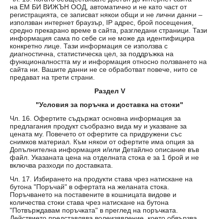
на ЕМ БИ ВИЖЪН ООД, автоматично и не като част от
регистрацията, се записват някои общи и не лични данни –
използван интернет браузър, IP адрес, брой посещения,
средно прекарано време в сайта, разгледани страници. Тази
информация сама по себе си не може да идентифицира
конкретно лице. Тази информация се използва с
диагностична, статистическа цел, за поддръжка на
функционалността му и информация относно ползването на
сайта ни. Вашите данни не се обработват повече, нито се
предават на трети страни.
Раздел V
"Условия за поръчка и доставка на стоки"
Чл. 16. Офертите съдържат основна информация за
предлагания продукт съобразно вида му и указване за
цената му. Повечето от офертите са придружени със
снимков материал. Към някои от офертите има опция за
Допълнителна информация и/или Детайлно описание във
файл. Указаната цена на отделната стока е за 1 брой и не
включва разходи по доставката.
Чл. 17. Избирането на продукти става чрез натискане на
бутона "Поръчай" в офертата на желаната стока.
Поръчването на поставените в кошницата видове и
количества стоки става чрез натискане на бутона
"Потвърждавам поръчката" в преглед на поръчката.
Действието представлява волеизявление, което обвързва