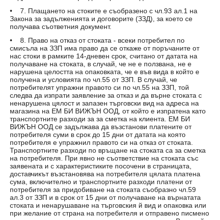
• 7. Плащането на стоките е съобразено с чл.93 ал.1 на
Закона за задълженията и договорите (ЗЗД), за което се
получава съответния документ.
• 8. Право на отказ от стоката - всеки потребител по
смисъла на ЗЗП има право да се откаже от поръчаните от
нас стоки в рамките 14-дневен срок, считано от датата на
получаване на стоката, в случай, че не е ползвана, не е
нарушена целостта на опаковката, че е във вида в който е
получена и условията по чл.55 от ЗЗП. В случай, че
потребителят упражни правото си по чл.55 на ЗЗП, той
следва да изпрати заявление за отказ и да върне стоката с
ненарушена цялост и запазен търговски вид на адреса на
магазина на ЕМ БИ ВИЖЪН ООД, от който е изпратена като
транспортните разходи за за сметка на клиента. ЕМ БИ
ВИЖЪН ООД се задължава да възстанови платените от
потребителя суми в срок до 15 дни от датата на която
потребителя е упражнил правото си на отказ от стоката.
Транспортните разходи по връщане на стоката са за сметка
на потребителя. При явно не съответствие на стоката със
заявената и с характеристиките посочени в страницата,
доставчикът възстановява на потребителя цялата платена
сума, включително и транспортните разходи платени от
потребителя за придобиване на стоката съобразно чл.59
ал.3 от ЗЗП и в срок от 15 дни от получаване на върнатата
стоката и ненарушаване на търговския й вид и опаковка или
при желание от страна на потребителя и отправено писмено