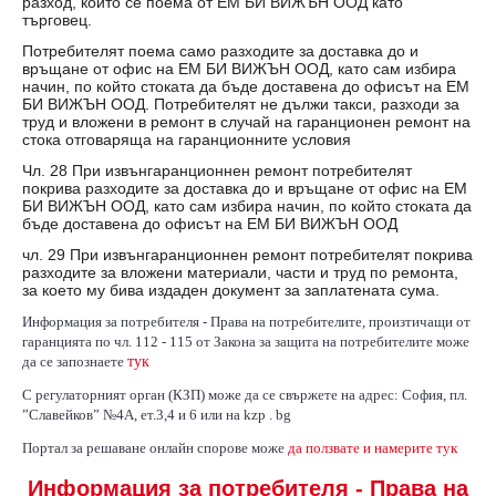
разход, който се поема от ЕМ БИ ВИЖЪН ООД като
търговец.
Потребителят поема само разходите за доставка до и
връщане от офис на ЕМ БИ ВИЖЪН ООД, като сам избира
начин, по който стоката да бъде доставена до офисът на ЕМ
БИ ВИЖЪН ООД. Потребителят не дължи такси, разходи за
труд и вложени в ремонт в случай на гаранционен ремонт на
стока отговаряща на гаранционните условия
Чл. 28 При извънгаранционнен ремонт потребителят
покрива разходите за доставка до и връщане от офис на ЕМ
БИ ВИЖЪН ООД, като сам избира начин, по който стоката да
бъде доставена до офисът на ЕМ БИ ВИЖЪН ООД
чл. 29 При извънгаранционнен ремонт потребителят покрива
разходите за вложени материали, части и труд по ремонта,
за което му бива издаден документ за заплатената сума.
Информация за потребителя - Права на потребителите, произтичащи от
гаранцията по чл. 112 - 115 от Закона за защита на потребителите може
да се запознаете
тук
С регулаторният орган (КЗП) може да се свържете на адрес: София, пл.
”Славейков” №4А, ет.3,4 и 6 или на kzp . bg
Портал за решаване онлайн спорове може
да ползвате и намерите тук
Информация за потребителя - Права на