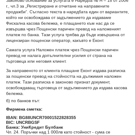
Законово основание за услугата е Наредба № Н – 18 от 2006
г., чл.3 за „Регистриране и отчитане на направените
продажби“. Съгласно текста в наредбата един от вариантите,
който ни освобождава от задължението да издаваме
Фискална касова бележка, е плащането към нас да се
извършва чрез Пощенски паричен превод на наложеният
платеж по банка. Тази услуга трябва да бъде извършена от
лицензиран пощенски оператор, какъвто е Еконт.
Самата услуга Наложен платеж чрез Пощенски паричен
превод не налага допълнителни усилия от страна на
търговеца или неговия клиент.
За направеното от клиента плащане Еконт издава разписка
за пощенски превод на стойността на дължимия наложен
платеж. Тази разписка е законово признат документ,
освобождаващ търговеца от задължението да издава касова
бележка.
б) по банков път:
Фирмена сметка:
IBAN: BG88UNCR70001522828355
BIC: UNCRBGSF
Банка: УниКредит Булбанк
Чл. 24. Поръчки над 1 000лв като стойност - сума се