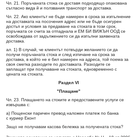
Чл. 21. Поръчаната стока се доставя подходящо опакована
съгласно вида й и ползвания транспорт за доставка.
Чл. 22. Ако клиентът не бъде намерен в срока за изпълнение
на доставката на посочения адрес или не бъде осигурен
достъп и условия за предаване на стоката в този срок,
поръчката се счита за отпаднала и ЕМ БИ ВИЖЪН ООД се
освобождава от задължението си да изпълни заявената
доставка.
ал. 1) В случай, че клиентът потвърди желанието си да
получи поръчаната стока и след изтичане на срока за
доставка, в който не е бил намерен на адреса, той поема за
своя сметка разходите по доставката. Разходите се
заплащат при получаване на стоката, едновременно с
цената на стоката.
Раздел VI
"Плащане"
Чл. 23. Плащането на стоките и предоставените услуги се
извършва с:
а) Пощенски паричен превод наложен платеж по банка
с куриер Еконт
Защо не получавам касова бележка за получената стока?