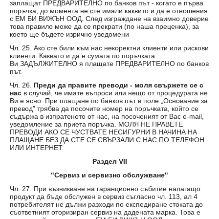
заплащат ПРЕДВАРИТЕЛНО по банков път - когато е първа
поръчка, до момента не сте имали каквито и да е отношения
с ЕМ БИ ВИЖЪН ООД. След изграждане на взаимно доверие
това правило може да се прекрати (по наша преценка), за
което ще бъдете изрично уведомени
Чл. 25. Ако сте били към нас некоректни клиенти или рискови
клиенти. Каквато и да е сумата по поръчката
Ви ЗАДЪЛЖИТЕЛНО я плащате ПРЕДВАРИТЕЛНО по банков
път.
Чл. 26.
Преди да правите преводи - моля свържете се с
нас
в случай, че имате въпроси или нещо от процедурата не
Ви е ясно. При плащане по банков път в поле „Основание за
превод” трябва да посочите номер на поръчката, който се
съдържа в изпратеното от нас, на посоченият от Вас e-mail,
уведомление за приета поръчка. МОЛЯ НЕ ПРАВЕТЕ
ПРЕВОДИ АКО СЕ ЧУСТВАТЕ НЕСИГУРНИ В НАЧИНА НА
ПЛАЩАНЕ БЕЗ ДА СТЕ СЕ СВЪРЗАЛИ С НАС ПО ТЕЛЕФОН
ИЛИ ИНТЕРНЕТ
Раздел VII
"Сервиз и сервизно обслужване"
Чл. 27. При възникване на гаранционно събитие налагащо
продукт да бъде обслужен в сервиз съгласно чл. 113, ал 4
потребителят не дължи разходи по експедиране стоката до
съответният оторизиран сервиз на дадената марка. Това е