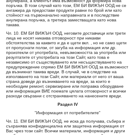
анулирана, а клиентът има възможност да формира нова
поръчка. В този случай като този, ЕМ БИ ВИЖЪН ООД не се
ангажира да предостави продукти равни по брой или като
стойност на първоначално направената и в последствие
анулирана поръчка, а третира заместващата като нова
такава.
Чл. 10. ЕМ БИ ВИЖЪН ООД, неговите доставчици или трети
лица не носят никаква отговорност при никакви
обстоятелства за каквито и да е щети вкл. , но не само щети
от пропуснати ползи, от загуба на информация или др.
произтекли от употребата, невъзможността за употреба или
резултатите от употребата на този Сайт, като това е
независимо от съществуването или несъществуването на
предупреждение спрямо ЕМ БИ ВИЖЪН ООД за възможност
да възникнат такива вреди. В случай, че в следствие на
използването на този Сайт, или материали от него от ваша
страна доведе до възникването на вреди, за които е
необходим ремонт, сервизиране или поправка оборудване
или информация ВИЕ поемате цялата отговорност и всички
разходи свързани с отстраняването на нанесените вреди.
Раздел IV
"Информация от потребителите"
Чл. 11. ЕМ БИ ВИЖЪН ООД, не иска да получава, събира и
съхранява конфиденциална или защитена информация от
Вас чрез този сайт. Всички материали, информация и други