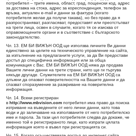
потребител – трите имена, област, град, пощенски код, адрес
за доставка на стока, адрес за кореспонденция, телефон за
връзка, актуален e-mail и данни за фактура (когато
потребителя желае да получи такава), но без право да я
разпространяват, разгласяват, предоставят или преотстъпват
на трети лица, освен в случаите, когато тя се изисква от
оправомощените органи и в съответствие с българското
законодателство.
Чл. 13. ЕМ БИ ВИЖЪН ООД ще използва личните Ви данни
единствено за целите на техническото управление на сайта,
за изпълнение на предлаганите услуги, за да Ви предостави
достъп до специфична информация или за обща
комуникация с Вас. ЕМ БИ ВИЖЪН ООД няма да продава
Вашите лични данни на трети страни, нито ще ги търгува
някъде другаде. Служителите на ЕМ БИ ВИЖЪН ООД са
длъжни да опазват поверителността на Вашите данни и да
спазват споразумение за разкриване на поверителна
информация.
Чл. 14. Всеки регистриран
в
http://www.mbvision.com
потребител има право да поиска
изтриване на въведените от него лични данни, като това
води и до заличаване на използваните от него потребителско
име и парола. За тази цел потребителя следва да докаже, че
именно той е регистрираното лице, като изпрати цялата
информация която е въвел при регистрацията си.
Чл. 15. Когато осъществявате достъп до интернет сайта