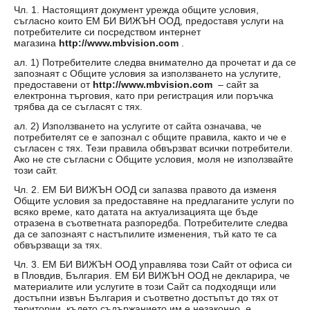
Чл. 1. Настоящият документ урежда общите условия,
съгласно които ЕМ БИ ВИЖЪН ООД, предоставя услуги на
потребителите си посредством интернет
магазина
http://www.mbvision.com
.
aл. 1) Потребителите следва внимателно да прочетат и да се
запознаят с Общите условия за използването на услугите,
предоставени от
http://www.mbvision.com
– сайт за
електронна търговия, като при регистрация или поръчка
трябва да се съгласят с тях.
aл. 2) Използването на услугите от сайта означава, че
потребителят се е запознал с общите правила, както и че е
съгласен с тях. Тези правила обвързват всички потребители.
Ако не сте съгласни с Общите условия, моля не използвайте
този сайт.
Чл. 2. ЕМ БИ ВИЖЪН ООД си запазва правото да изменя
Общите условия за предоставяне на предлаганите услуги по
всяко време, като датата на актуализацията ще бъде
отразена в съответната разпоредба. Потребителите следва
да се запознаят с настъпилите изменения, тъй като те са
обвързващи за тях.
Чл. 3. ЕМ БИ ВИЖЪН ООД управлява този Сайт от офисa си
в Пловдив, България. ЕМ БИ ВИЖЪН ООД не декларира, че
материалите или услугите в този Сайт са подходящи или
достъпни извън България и съответно достъпът до тях от
територии, където съдържанието им е незаконно, е