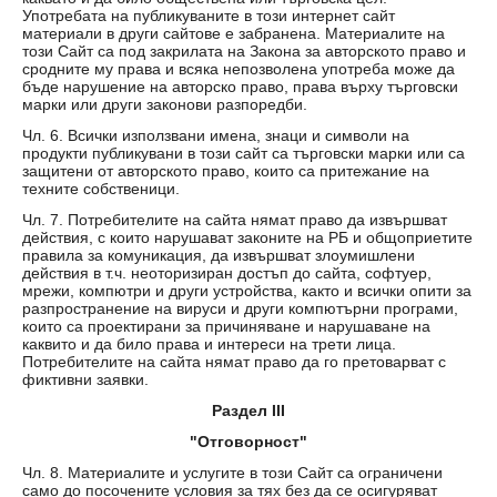
Употребата на публикуваните в този интернет сайт
материали в други сайтове е забранена. Материалите на
този Сайт са под закрилата на Закона за авторското право и
сродните му права и всяка непозволена употреба може да
бъде нарушение на авторско право, права върху търговски
марки или други законови разпоредби.
Чл. 6. Всички използвани имена, знаци и символи на
продукти публикувани в този сайт са търговски марки или са
защитени от авторското право, които са притежание на
техните собственици.
Чл. 7. Потребителите на сайта нямат право да извършват
действия, с които нарушават законите на РБ и общоприетите
правила за комуникация, да извършват злоумишлени
действия в т.ч. неоторизиран достъп до сайта, софтуер,
мрежи, компютри и други устройства, както и всички опити за
разпространение на вируси и други компютърни програми,
които са проектирани за причиняване и нарушаване на
каквито и да било права и интереси на трети лица.
Потребителите на сайта нямат право да го претоварват с
фиктивни заявки.
Раздел III
"Отговорност"
Чл. 8. Материалите и услугите в този Сайт са ограничени
само до посочените условия за тях без да се осигуряват