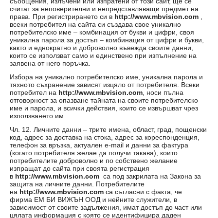
съобщения, излъчени или изпратени от този сайт, ще се
считат за неповерителни и непредставляващи предмет на
права. При регистрирането си в
http://www.mbvision.com
,
всеки потребител на сайта си създава свое уникално
потребителско име – комбинация от букви и цифри, своя
уникална парола за достъп – комбинация от цифри и букви,
както и еднократно и доброволно въвежда своите данни,
които се използват само и единствено при изпълнение на
заявена от него поръчка.
Избора на уникално потребителско име, уникална парола и
тяхното съхранение зависят изцяло от потребителя. Всеки
потребител на
http://www.mbvision.com
, носи пълна
отговорност за опазване тайната на своите потребителско
име и парола, и всички действия, които се извършват чрез
използването им.
Чл. 12. Личните данни – трите имена, област, град, пощенски
код, адрес за доставка на стока, адрес за кореспонденция,
телефон за връзка, актуален e-mail и данни за фактура
(когато потребителя желае да получи такава), които
потребителите доброволно и по собствено желание
изпращат до сайта при своята регистрация
в
http://www.mbvision.com
са под закрилата на Закона за
защита на личните данни. Потребителите
на
http://www.mbvision.com
са съгласни с факта, че
фирма ЕМ БИ ВИЖЪН ООД и нейните служители, в
зависимост от своите задължения, имат достъп до част или
цялата информация с която се идентифицира даден