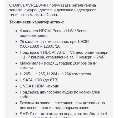
С Dahua XVR1B04-I/T получавате интелигентна
защита, сигурен достъп и доказана надеждност –
типично за марката Dahua.
Технически характеристики:
4-канален HDCVI Pentabrid WizSense
видеорекордер
25 кад/сек на камера запис при 1080N
(960х1080) и 1280x720
Поддържа 4 HDCVI, AHD, TVI, аналогови камери
+ 1 IP камера, ограничение за IP камери – 2МP
Максимален входящ трафик 20Mbps за IP
камери
H.265+, H.265, H.264+, H264 компресия
1 SATA HDD (до 6TB)
1 VGA и HDMI изходи
Поддържа двупосочно аудио по коаксиален
кабел
Режими на запис – постоянен, при детекция на
движение, пред и след алармен запис
SMD Plus - детекция на хора и автомобили на 4