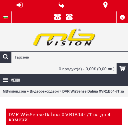
€
0 продукт(а) - 0,00€
(0,00 лв.)
МЕНЮ
»
»
MBvision.com
Видеорекордери
DVR WizSense Dahua XVR1B04-I/T за до 4 камери
DVR WizSense Dahua XVR1B04-I/T за до 4
камери