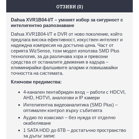
ОТЗИВИ (0)
Dahua XVR1B04-I/T – умният избор за сигурност с
интелигентно разпознаване
Dahua XVR1B04-I/T е DVR от ново поколение, който
предлага висока ефективност, изкуствен интелект и
надеждна компресия на достъпна цена. Част от
серията WizSense, този модел използва SMD Plus
технология, за да различава хора и превозни
средства от останалите движения в кадъра –
елиминирайки фалшивите аларми и повишавайки
точността на системата.
Ключови предимства:
4-канален пентабриден вход – работи с HDCVI,
AHD, HDTVI, аналогови и IP камери
Интелигентна видеоаналитика (SMD Plus) –
оптимален контрол върху събитията
Аудио по коаксиал – без нужда от отделно
окабеляване
1 SATA HDD до 6TB – достатъчно пространство
за дълъг запис