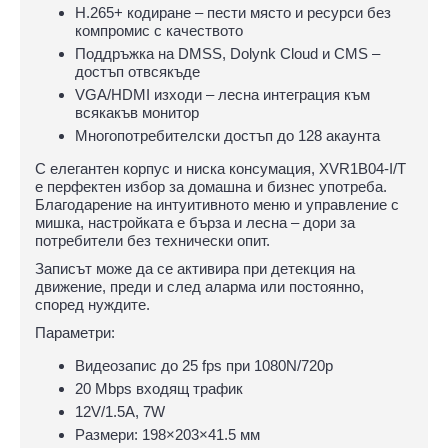
H.265+ кодиране – пести място и ресурси без
компромис с качеството
Поддръжка на DMSS, Dolynk Cloud и CMS –
достъп отвсякъде
VGA/HDMI изходи – лесна интеграция към
всякакъв монитор
Многопотребителски достъп до 128 акаунта
С елегантен корпус и ниска консумация, XVR1B04-I/T
е перфектен избор за домашна и бизнес употреба.
Благодарение на интуитивното меню и управление с
мишка, настройката е бърза и лесна – дори за
потребители без технически опит.
Записът може да се активира при детекция на
движение, преди и след аларма или постоянно,
според нуждите.
Параметри:
Видеозапис до 25 fps при 1080N/720p
20 Mbps входящ трафик
12V/1.5A, 7W
Размери: 198×203×41.5 мм