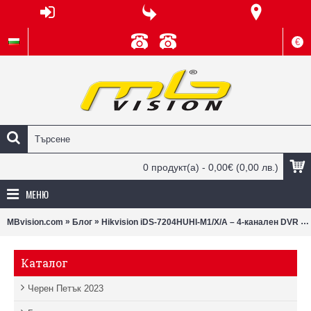
€
0 продукт(а) - 0,00€
(0,00 лв.)
МЕНЮ
»
»
MBvision.com
Блог
Hikvision iDS-7204HUHI-M1/X/A – 4-канален DVR с AI функции и 8MP поддръжка
Каталог
Черен Петък 2023