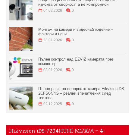
изисква отговорност, а не компромиси
04.02.2026
0
Монтаж на камери и видеонаблюдение –
фактори и цени
28.01.2026
0
Пълен контрол над EZVIZ камерата през
компютър
08.01.2026
0
Пълно ревю на соларната камера Hikvision DS-
2CFS04/4G – реални впечатления след
тестове
02.12.2025
0
Hikvision iDS-7204HUHI-M1/X/A – 4-