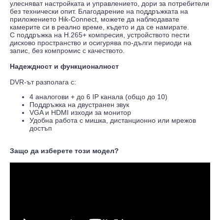
улесняват настройката и управлението, дори за потребители
без технически опит. Благодарение на поддръжката на
приложението Hik-Connect, можете да наблюдавате
камерите си в реално време, където и да се намирате.
С поддръжка на H.265+ компресия, устройството пести
дисково пространство и осигурява по-дълги периоди на
запис, без компромис с качеството.
Надеждност и функционалност
DVR-ът разполага с:
4 аналогови + до 6 IP канала (общо до 10)
Поддръжка на двустранен звук
VGA и HDMI изходи за монитор
Удобна работа с мишка, дистанционно или мрежов
достъп
Защо да изберете този модел?