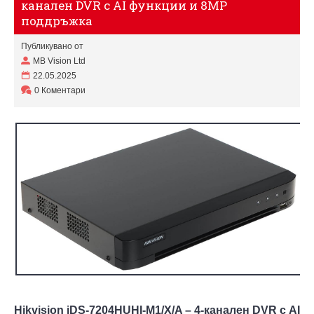
канален DVR с AI функции и 8MP
поддръжка
Публикувано от
MB Vision Ltd
22.05.2025
0 Коментари
Hikvision iDS-7204HUHI-M1/X/A – 4-канален DVR с AI