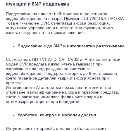
функции и 8MP поддръжка
Представяме ви едно от най-модерните решения за
видеонаблюдение на пазара: Hikvision iDS-7204HUHI-M1/X/A.
Това е 4-канален DVR, съчетаващ висока резолюция,
интуитивно управление и интелигентни функции, които
издигат сигурността на съвсем ново ниво.
Видеозапис с до 8MP и интелигентно разпознаване
Съвместим с HD-TVI, AHD, CVI, CVBS и IP технологии, този
модел DVR предлага изключителна гъвкавост при
изграждане или надграждане на системи за
видеонаблюдение. Поддържа камери с до 8 мегапиксела,
което гарантира детайлни кадри и висока яснота при
преглед.
Интегрираните AI алгоритми позволяват интелигентно
откриване и класифициране на хора и превозни средства,
което значително намалява фалшивите аларми и
оптимизира реакцията при инциденти.
Удобство, контрол и мобилен достъп
Интуитивният интерфейс и меню на български език