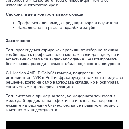
сигурността и качеството, това е инвестиция, която се
изплаща многократно чрез:
Спокойствие и контрол върху склада
Професионален имидж пред партньори и служители
Намаляване на риска от кражби и загуби
Заключение
Този проект демонстрира как правилният избор на техника,
комбиниран с професионален монтаж, води до надеждна и
ефективна система за видеонаблюдение. Без компромиси,
без излишни разходи – само стабилност, яснота и сигурност.
С Hikvision 4MP IP ColorVu камери, подкрепени от
интелигентен NVR и PoE инфраструктура, клиентът получава
решение, което не само наблюдава склада, но и осигурява
спокойствие и дългосрочна защита.
Тази система е пример за това, че модерната технология
може да бъде достъпна, ефективна и готова да посрещне
нуждите на растящия бизнес, без да се прави компромис с
качеството и надеждността.