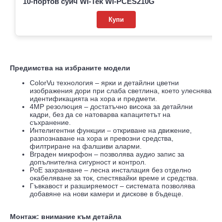
10-портов суич Wi-Tek WI-PCES210G
Купи
Предимства на избраните модели
ColorVu технология – ярки и детайлни цветни
изображения дори при слаба светлина, което улеснява
идентификацията на хора и предмети.
4MP резолюция – достатъчно висока за детайлни
кадри, без да се натоварва капацитетът на
съхранение.
Интелигентни функции – откриване на движение,
разпознаване на хора и превозни средства,
филтриране на фалшиви аларми.
Вграден микрофон – позволява аудио запис за
допълнителна сигурност и контрол.
PoE захранване – лесна инсталация без отделно
окабеляване за ток, спестявайки време и средства.
Гъвкавост и разширяемост – системата позволява
добавяне на нови камери и дискове в бъдеще.
Монтаж: внимание към детайла