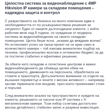
Цялостна система за видеонаблюдение с 4MP
Hikvision IP камери за складови помещения –
надеждна защита и контрол
С разрастването на бизнеса на много компании идва и
необходимостта от по-усъвършенствани решения за
сигурност. Един от нашите дългогодишни клиенти, с който
работим вече над 8 години, се нуждаеше от модерна
система за видеонаблюдение на своето складово
помещение. Целта беше ясна: „искаме да виждаме всичко“.
Но истинският успех на такъв проект не се крие само в
количеството камери – той изисква внимателен подбор на
техника, професионален монтаж и оптимален бюджет, за да
се постигне стабилно и ефективно решение.
За обекти като складове и логистични центрове е важно
видеонаблюдението да обхваща целия обем на
помещението, движението на персонала, обработката на
стоките и транспорта. Допълнително внимание се отделя на
външния периметър и зоните с висока активност – например
касови терминали или входове, през които преминават стоки
и поръчки.
След внимателен анализ на пространството и нуждите на
клиента, решението се насочи към IP система с 4-
мегапикселови камери. Този избор съчетава достатъчно
висока детайлност, стабилен запис и разумна инвестиция.