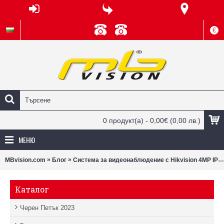
€
0 продукт(а) - 0,00€
(0,00 лв.)
МЕНЮ
»
»
MBvision.com
Блог
Система за видеонаблюдение с Hikvision 4MP IP камери за складове | Надежден контрол и сигурност
Каталог
Черен Петък 2023