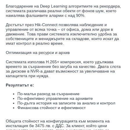
Благодарение на Deep Learning алгоритмите на рекордера,
системата различава реални обекти от фонов шум, което
намалява фалшивите аларми с над 90%.
Достъпът през Hik-Connect позволява наблюдение и
управление от всяка точка – от офиса, дома или дори в
движение. Това прави системата изключително удобна за
собствениците и мениджърите на складове, които искат да
имат контрол в реално време.
Оптимизация на ресурси и архив
Системата използва H.265+ компресия, което удължава
времето за съхранение без загуба на качество. Двата слота
за дискове в NVR-а дават възможност за увеличаване на
капацитета при нужда.
Резултатът е:
По-малък разход за съхранение
По-ефективно управление на архивите
По-дълга история на записите за анализ и контрол
Финансова стойност и ефективност
Общата стойност на конфигурацията към момента на
инсталация бе 3475 лв. с ДДС. За клиент, който цени