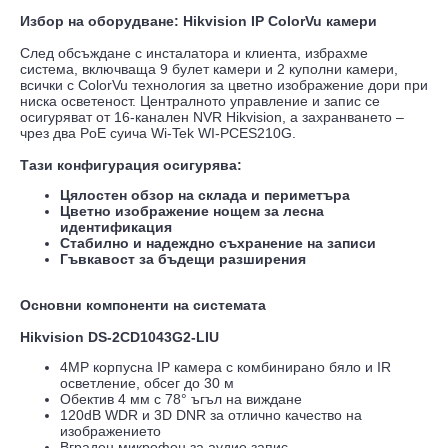
Избор на оборудване: Hikvision IP ColorVu камери
След обсъждане с инсталатора и клиента, избрахме
система, включваща 9 булет камери и 2 куполни камери,
всички с ColorVu технология за цветно изображение дори при
ниска осветеност. Централното управление и запис се
осигуряват от 16-канален NVR Hikvision, а захранването –
чрез два PoE суича Wi-Tek WI-PCES210G.
Тази конфигурация осигурява:
Цялостен обзор на склада и периметъра
Цветно изображение нощем за лесна
идентификация
Стабилно и надеждно съхранение на записи
Гъвкавост за бъдещи разширения
Основни компоненти на системата
Hikvision DS-2CD1043G2-LIU
4MP корпусна IP камера с комбинирано бяло и IR
осветление, обсег до 30 м
Обектив 4 мм с 78° ъгъл на виждане
120dB WDR и 3D DNR за отлично качество на
изображението
Вграден микрофон за аудио запис