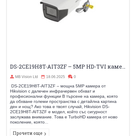
DS-2CE19H8T-AIT3ZF – 5MP HD-TVI камера Hikvision с управляем обектив и нощен до 80м
MB Vision Ltd
18.06.2025
0
DS-2CE19H8T-AIT3ZF – мощна 5MP камера от
Hikvision с далечен инфрачервен обхват и
професионални функции В търсене на камера, която
да обхване големи пространства с детайлна картина
ден и нощ? Ако това е твоят случай, Hikvision DS-
2CE19H8T-AIT3ZF е модел, който със сигурност
заслужава внимание. Това е TurboHD камера от ново
поколение, която...
Прочети още