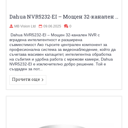
Dahua NVR5232-EI – Мощен 32-канален NVR с вградена интелигентност и разширена съвместимост
MB Vision Ltd
09.06.2025
0
Dahua NVR5232-EI – Мощен 32-канален NVR с
вградена интелигентност и разширена
съвместимост Ако търсите централен компонент за
професионална система за видеонаблюдение, който да
съчетава масивен капацитет, интелигентна обработка
на събития и удобна работа с мрежови камери, Dahua
NVR5232-EI е изключително добро решение. Той е
създаден за пот...
Прочети още