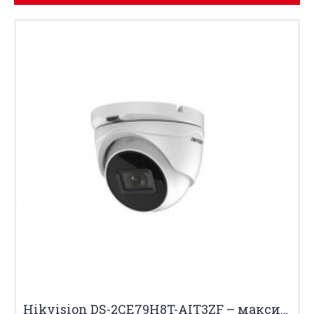
Hikvision DS-2CE79H8T-AIT3ZF – максимална яснота, дори при минимална светлина