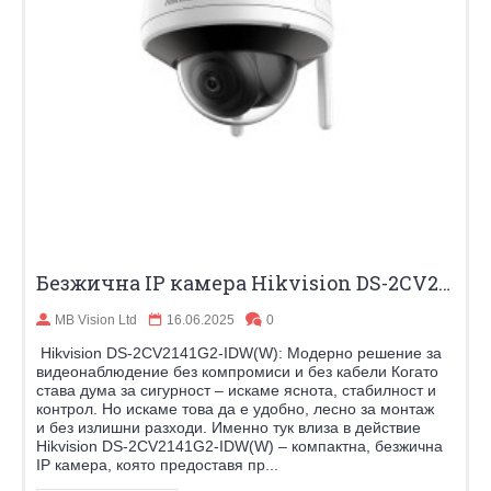
Безжична IP камера Hikvision DS-2CV2141G2-IDW(W) – 4MP сигурност с Wi-Fi и нощно виждане
MB Vision Ltd
16.06.2025
0
Hikvision DS-2CV2141G2-IDW(W): Модерно решение за
видеонаблюдение без компромиси и без кабели Когато
става дума за сигурност – искаме яснота, стабилност и
контрол. Но искаме това да е удобно, лесно за монтаж
и без излишни разходи. Именно тук влиза в действие
Hikvision DS-2CV2141G2-IDW(W) – компактна, безжична
IP камера, която предоставя пр...