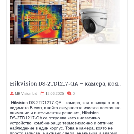
Hikvision DS‑2TD1217‑QA – камера, която вижда отвъд видимото
MB Vision Ltd
12.06.2025
0
Hikvision DS‑2TD1217‑QA – камера, която вижда отвъд
видимото В свят, в който сигурността изисква постоянно
внимание и интелигентни решения, Hikvision
DS‑2TD1217‑QA се откроява като иновативно
устройство, комбиниращо термовизионно и оптично
наблюдение в един корпус. Това е камера, която не
просто записва, а активно следи, анализира и аларми...