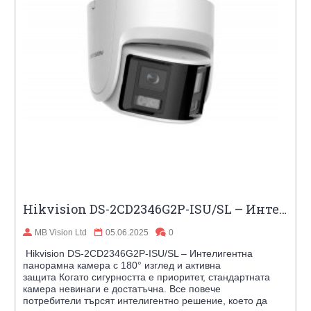
Hikvision DS-2CD2346G2P-ISU/SL – Интелигентна панорамна камера с 180° изглед и активна защита
MB Vision Ltd
05.06.2025
0
Hikvision DS-2CD2346G2P-ISU/SL – Интелигентна
панорамна камера с 180° изглед и активна
защита Когато сигурността е приоритет, стандартната
камера невинаги е достатъчна. Все повече
потребители търсят интелигентно решение, което да