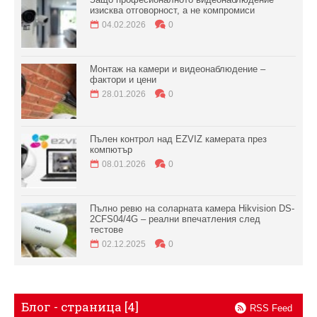
изисква отговорност, а не компромиси
04.02.2026
0
Монтаж на камери и видеонаблюдение –
фактори и цени
28.01.2026
0
Пълен контрол над EZVIZ камерата през
компютър
08.01.2026
0
Пълно ревю на соларната камера Hikvision DS-
2CFS04/4G – реални впечатления след
тестове
02.12.2025
0
Блог - страница [4]
RSS Feed