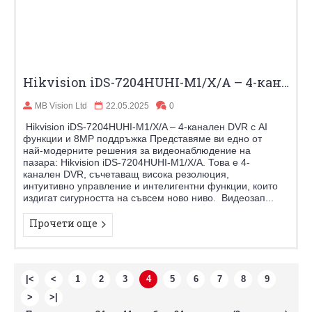
Hikvision iDS-7204HUHI-M1/X/A – 4-канален DVR с AI функции и 8MP поддръжка
MB Vision Ltd
22.05.2025
0
Hikvision iDS-7204HUHI-M1/X/A – 4-канален DVR с AI
функции и 8MP поддръжка Представяме ви едно от
най-модерните решения за видеонаблюдение на
пазара: Hikvision iDS-7204HUHI-M1/X/A. Това е 4-
канален DVR, съчетаващ висока резолюция,
интуитивно управление и интелигентни функции, които
издигат сигурността на съвсем ново ниво. Видеозап...
Прочети още
|<
<
1
2
3
4
5
6
7
8
9
>
>|