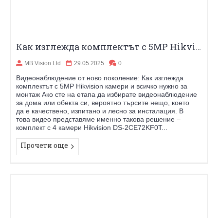
Как изглежда комплектът с 5MP Hikvision камери и всичко нужно за монтаж
MB Vision Ltd
29.05.2025
0
Видеонаблюдение от ново поколение: Как изглежда
комплектът с 5MP Hikvision камери и всичко нужно за
монтаж Ако сте на етапа да избирате видеонаблюдение
за дома или обекта си, вероятно търсите нещо, което
да е качествено, изпитано и лесно за инсталация. В
това видео представяме именно такова решение –
комплект с 4 камери Hikvision DS-2CE72KF0T...
Прочети още