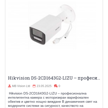
Hikvision DS-2CD1643G2-LIZU – професионална интелигентна камера с моторизиран варифокален обектив и цветно нощно виждане
MB Vision Ltd
23.05.2025
0
Hikvision DS-2CD1643G2-LIZU – професионална
интелигентна камера с моторизиран варифокален
обектив и цветно нощно виждане В динамичния свят на
модерните системи за сигурност, качеството на