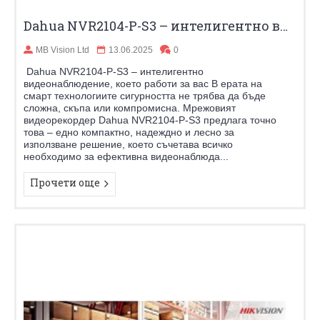
Dahua NVR2104-P-S3 – интелигентно видеонаблюдение, което работи за вас
MB Vision Ltd
13.06.2025
0
Dahua NVR2104-P-S3 – интелигентно
видеонаблюдение, което работи за вас В ерата на
смарт технологиите сигурността не трябва да бъде
сложна, скъпа или компромисна. Мрежовият
видеорекордер Dahua NVR2104-P-S3 предлага точно
това – едно компактно, надеждно и лесно за
използване решение, което съчетава всичко
необходимо за ефективна видеонаблюда...
Прочети още