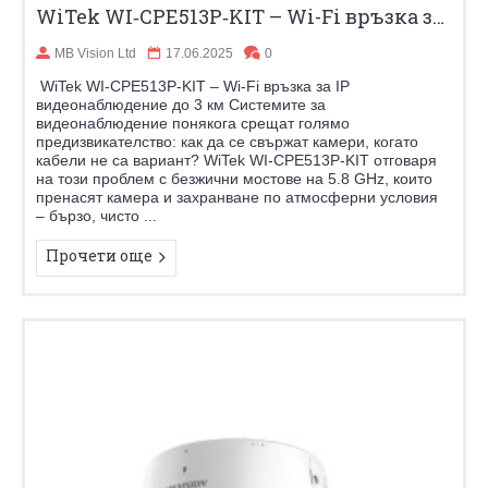
WiTek WI‑CPE513P‑KIT – Wi-Fi връзка за IP видеонаблюдение до 3 км
MB Vision Ltd
17.06.2025
0
WiTek WI‑CPE513P‑KIT – Wi-Fi връзка за IP
видеонаблюдение до 3 км Системите за
видеонаблюдение понякога срещат голямо
предизвикателство: как да се свържат камери, когато
кабели не са вариант? WiTek WI‑CPE513P‑KIT отговаря
на този проблем с безжични мостове на 5.8 GHz, които
пренасят камера и захранване по атмосферни условия
– бързо, чисто ...
Прочети още