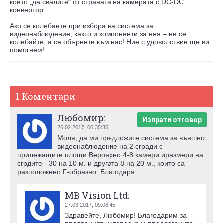
което „да свалите“ от страната на камерата с DC-DC
конвертор.
Ако се колебаете при избора на система за
видеонаблюдение, както и компоненти за нея – не се
колебайте, а се обърнете към нас! Ние с удоволствие ще ви
помогнем!
1 Коментари
Любомир:
Изпрати отговор
26.02.2017,
06:35:35
Моля, да ми предложите система за външно
видеонаблюдение на 2 сгради с
прилежащите площи.Вероярно 4-8 камери иразмери на
сгрдите - 30 на 10 м. и другата 8 на 20 м., които са
разположено Г-образно. Благодаря.
MB Vision Ltd:
27.03.2017,
09:08:45
Здравейте, Любомир! Благодарим за
проявеният интерес към предлаганите