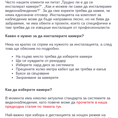
Често нашите клиенти ни питат „Трудно ли е да се
инсталират камери?“, „Как и можем ли сами да инсталираме
видеонаблюдение?“. За да сме коректи трябва да кажем, че
няма еднозначе отговор. Инсталацията на комплект за
наблюдение може да бъде направена лесно, но не бива да
забравяме, че има обекти и проекти, които са специфични и
там трябва да се извърши инсталация от професионалисти.
Какво е нужно за да инсталирате камери?
Нека на кратко се спрем на нужното за инсталацията, а след
това ще обясним по-подробно:
На първо място трябва да изберете камери
Ще се нуждаете от рекордер
Изберете хард диск за системата
Преценете колко метра кабел ще ви трябва и какъв
Букси за свързване
Захранване за камерите
Как да изберете камери?
В момента има няколко актуални стандарта за системите за
видеонаблюдение, като повече може да
прочетете в наша
предходна статия по темата тук
.
Най-важно при избора е дистанцията за нощен режим на