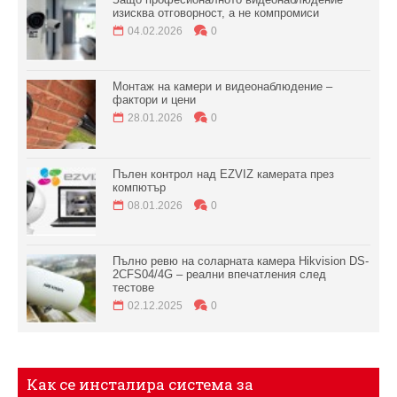
изисква отговорност, а не компромиси
04.02.2026
0
Монтаж на камери и видеонаблюдение –
фактори и цени
28.01.2026
0
Пълен контрол над EZVIZ камерата през
компютър
08.01.2026
0
Пълно ревю на соларната камера Hikvision DS-
2CFS04/4G – реални впечатления след
тестове
02.12.2025
0
Как се инсталира система за