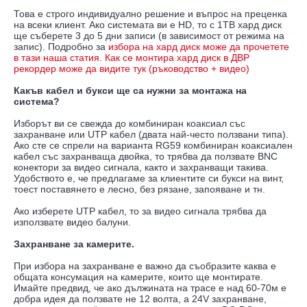
Това е строго индивидуално решение и въпрос на преценка
на всеки клиент. Ако системата ви е HD, то с 1TB хард диск
ще съберете 3 до 5 дни записи (в зависимост от режима на
запис). Подробно за
избора на хард диск може да прочетете
в тази наша статия
.
Как се монтира хард диск в ДВР
рекордер може да видите тук (ръководство + видео)
Какъв кабел и букси ще са нужни за монтажа на
система?
Изборът ви се свежда до комбиниран коаксиал със
захранване или UTP кабел (двата най-често ползвани типа).
Ако сте се спрели на варианта RG59 комбиниран коаксиален
кабел със захранваща двойка, то трябва да ползвате BNC
конектори за видео сигнала, както и захранващи такива.
Удобството е, че предлагаме за клиентите си букси на винт,
тоест поставянето е лесно, без рязане, запояване и тн.
Ако изберете UTP кабел, то за видео сигнала трябва да
използвате видео балуни.
Захранване за камерите.
При избора на захранване е важно да съобразите каква е
общата консумация на камерите, които ще монтирате.
Имайте предвид, че ако дължината на трасе е над 60-70м е
добра идея да ползвате не 12 волта, а 24V захранване,