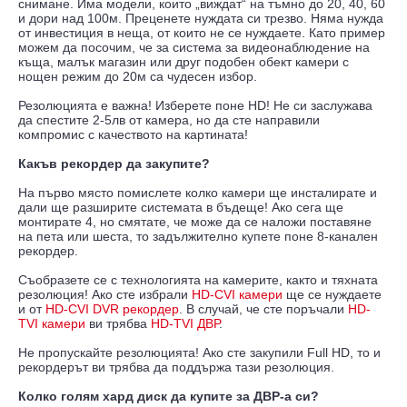
снимане. Има модели, които „виждат“ на тъмно до 20, 40, 60
и дори над 100м. Преценете нуждата си трезво. Няма нужда
от инвестиция в неща, от които не се нуждаете. Като пример
можем да посочим, че за система за видеонаблюдение на
къща, малък магазин или друг подобен обект камери с
нощен режим до 20м са чудесен избор.
Резолюцията е важна! Изберете поне HD! Не си заслужава
да спестите 2-5лв от камера, но да сте направили
компромис с качеството на картината!
Какъв рекордер да закупите?
На първо място помислете колко камери ще инсталирате и
дали ще разширите системата в бъдеще! Ако сега ще
монтирате 4, но смятате, че може да се наложи поставяне
на пета или шеста, то задължително купете поне 8-канален
рекордер.
Съобразете се с технологията на камерите, както и тяхната
резолюция! Ако сте избрали
HD-CVI камери
ще се нуждаете
и от
HD-CVI DVR рекордер
. В случай, че сте поръчали
HD-
TVI камери
ви трябва
HD-TVI ДВР
.
Не пропускайте резолюцията! Ако сте закупили Full HD, то и
рекордерът ви трябва да поддържа тази резолюция.
Колко голям хард диск да купите за ДВР-а си?